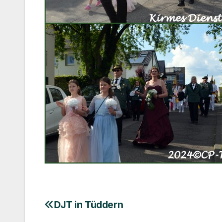
DJT in Tüddern
Beitragsnavigation