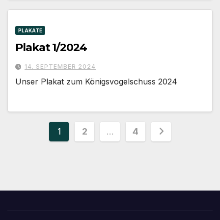
PLAKATE
Plakat 1/2024
14. SEPTEMBER 2024
Unser Plakat zum Königsvogelschuss 2024
Seitennummerierung
1
2
…
4
der
Beiträge