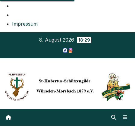
Impressum
Zum
8. August 2026
18:29
Inhalt
springen