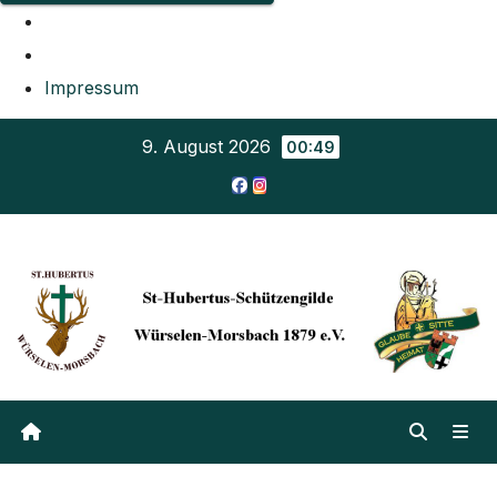
Impressum
Zum
9. August 2026
00:49
Inhalt
springen