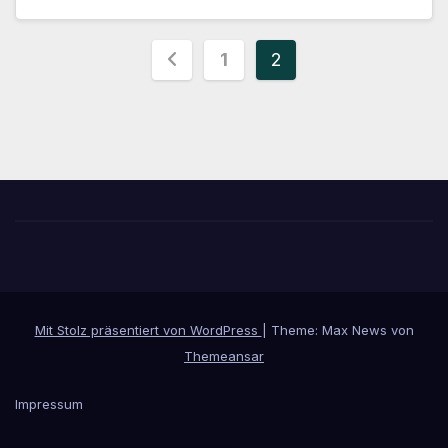
Seitennummerieru
1
2
der
Beiträge
Mit Stolz präsentiert von WordPress
|
Theme: Max News von
Themeansar
Impressum