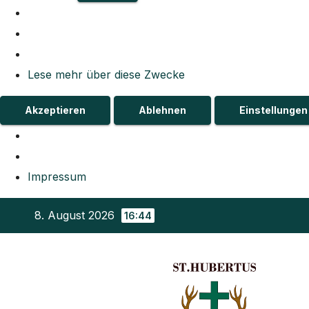
Lese mehr über diese Zwecke
Akzeptieren
Ablehnen
Einstellunge
Impressum
Zum
8. August 2026
16:44
Inhalt
springen