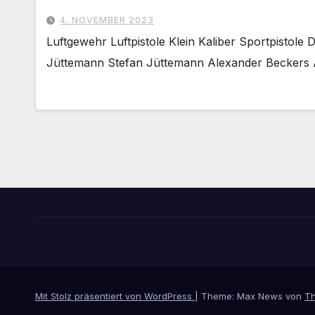
4. NOVEMBER 2023
Luftgewehr Luftpistole Klein Kaliber Sportpisto
Jüttemann Stefan Jüttemann Alexander Beckers 
Mit Stolz präsentiert von WordPress
|
Theme: Max News von
T