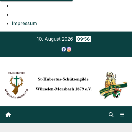
Impressum
Zum
10. August 2026
09:56
Inhalt
springen