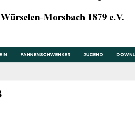
EIN
FAHNENSCHWENKER
JUGEND
DOWN
8