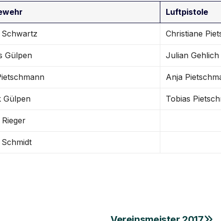
ewehr
Luftpistole
e Schwartz
Christiane Pi
s Gülpen
Julian Gehlich
Pietschmann
Anja Pietschm
 Gülpen
Tobias Pietsc
 Rieger
s Schmidt
Vereinsmeister 2017