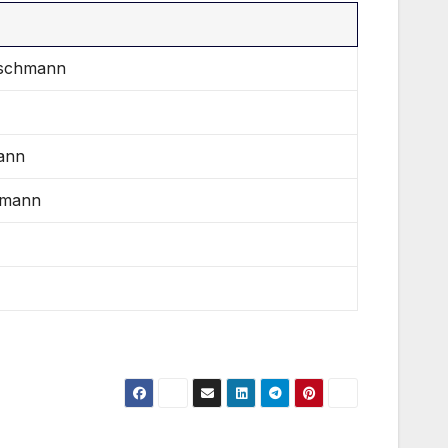
etschmann
ann
hmann